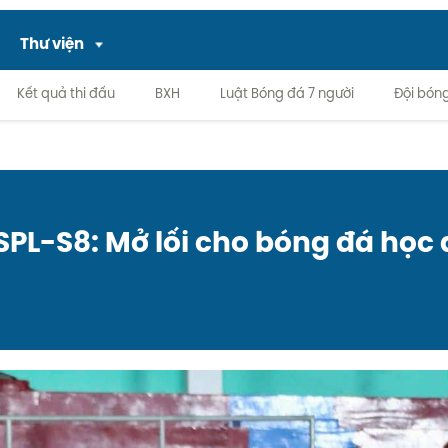
Thư viện
Kết quả thi đấu
BXH
Luật Bóng đá 7 người
Đội bón
PL-S8: Mở lối cho bóng đá học