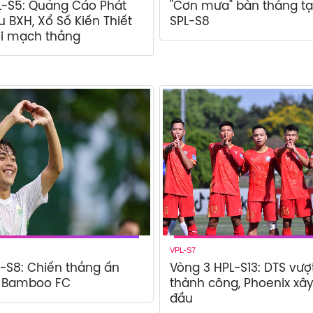
L-S5: Quảng Cáo Phát
"Cơn mưa" bàn thắng tạ
u BXH, Xổ Số Kiến Thiết
SPL-S8
ối mạch thắng
VPL-S7
-S8: Chiến thắng ấn
Vòng 3 HPL-S13: DTS vượ
a Bamboo FC
thành công, Phoenix xâ
đầu