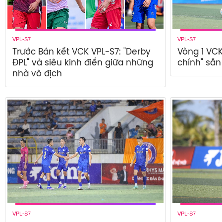
VPL-S7
VPL-S7
Trước Bán kết VCK VPL-S7: "Derby
Vòng 1 VCK
ĐPL" và siêu kinh điển giữa những
chính" sẵn
nhà vô địch
VPL-S7
VPL-S7