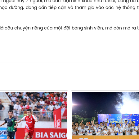
11 người hay 7 người, mà các loại hình khác như futsal, bóng 
học đường, đang dần tiếp cận và tham gia vào các hệ thống th
 là câu chuyện riêng của một đội bóng sinh viên, mà còn mở ra t