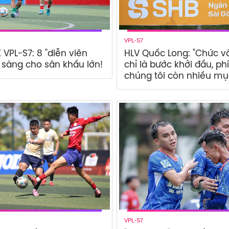
VPL-S7
 VPL-S7: 8 "diễn viên
HLV Quốc Long: "Chức v
 sàng cho sân khấu lớn!
chỉ là bước khởi đầu, ph
chúng tôi còn nhiều mục
VPL-S7