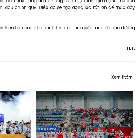
đá bãi biển hay bóng đá nữ cũng sẽ có sự tham gia mạnh mẽ của
i đấu chính quy. Điều đó sẽ tạo động lực rất lớn để thúc đẩy
ín hiệu tích cực cho hành trình kết nối giữa bóng đá học đường
H.T.
: 
Xem thêm