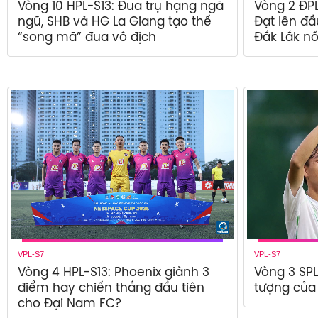
Vòng 10 HPL-S13: Đua trụ hạng ngã
Vòng 2 ĐP
ngũ, SHB và HG La Giang tạo thế
Đạt lên đầ
“song mã” đua vô địch
Đắk Lắk n
VPL-S7
VPL-S7
Vòng 4 HPL-S13: Phoenix giành 3
Vòng 3 SPL
điểm hay chiến thắng đầu tiên
tượng củ
cho Đại Nam FC?