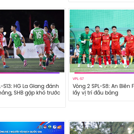
VPL-S7
-S13: HG La Giang đánh
Vòng 2 SPL-S8: An Biên
thắng, SHB gặp khó trước
lấy vị trí đầu bảng