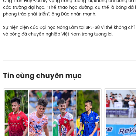
Ông Trần Huy Đức kỳ vọng trong tương lai, không chỉ bóng đá 
các trường đại học. “Thể thao học đường, cụ thể là bóng đá 
phong trào phát triển”, ông Đức nhấn mạnh.
Sự hiện diện của Đại học Nông Lâm tại SPL-S8 vì thế không chỉ
và bóng đá chuyên nghiệp Việt Nam trong tương lai.
Tin cùng chuyên mục