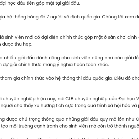
đại học đầu tiên góp mặt tại giải đấu.
 gia hệ thống bóng đá 7 người vô địch quốc gia. Chúng tôi xem
á sinh viên mới có đại diện chính thức góp mặt ở sân chơi đỉn
n được thu hẹp.
c nhiều giải đấu dành riêng cho sinh viên cũng như các giải đồ
m dự giải chính thức mang ý nghĩa hoàn toàn khác.
ự tham gia chính thức vào hệ thống thi đấu quốc gia. Điều đó 
ời chuyên nghiệp hiện nay, nơi CLB chuyên nghiệp của Đại học V
7 người cho thấy xu hướng tích cực trong quá trình xã hội hóa và
ng được chú trọng thông qua những giải đấu quy mô lớn như Gi
 tạo môi trường cạnh tranh cho sinh viên mà còn trở thành ng