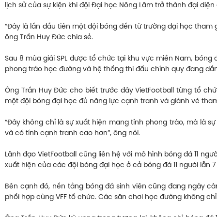
lịch sử của sự kiện khi đội Đại học Nông Lâm trở thành đại diện 
“Đây là lần đầu tiên một đội bóng đến từ trường đại học tham
ông Trần Huy Đức chia sẻ.
Sau 8 mùa giải SPL được tổ chức tại khu vực miền Nam, bóng đ
phong trào học đường và hệ thống thi đấu chính quy đang dầ
Ông Trần Huy Đức cho biết trước đây VietFootball từng tổ chứ
một đội bóng đại học đủ năng lực cạnh tranh và giành vé tha
“Đây không chỉ là sự xuất hiện mang tính phong trào, mà là s
và có tính cạnh tranh cao hơn”, ông nói.
Lãnh đạo VietFootball cũng liên hệ với mô hình bóng đá 11 ngư
xuất hiện của các đội bóng đại học ở cả bóng đá 11 người lẫn 
Bên cạnh đó, nền tảng bóng đá sinh viên cũng đang ngày cà
phối hợp cùng VFF tổ chức. Các sân chơi học đường không chỉ