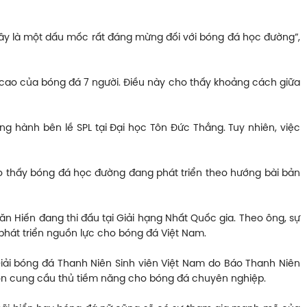
 đây là một dấu mốc rất đáng mừng đối với bóng đá học đường”,
h cao của bóng đá 7 người. Điều này cho thấy khoảng cách giữa
ng hành bên lề SPL tại Đại học Tôn Đức Thắng. Tuy nhiên, việc
cho thấy bóng đá học đường đang phát triển theo hướng bài bản
ăn Hiến đang thi đấu tại Giải hạng Nhất Quốc gia. Theo ông, sự
 phát triển nguồn lực cho bóng đá Việt Nam.
ải bóng đá Thanh Niên Sinh viên Việt Nam do Báo Thanh Niên
uồn cung cầu thủ tiềm năng cho bóng đá chuyên nghiệp.