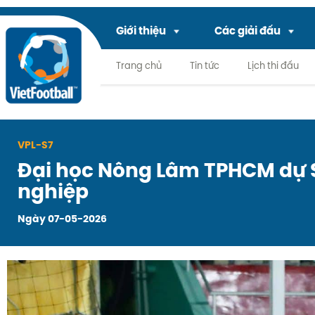
Giới thiệu
Các giải đấu
Trang chủ
Tin tức
Lịch thi đấu
VPL-S7
Đại học Nông Lâm TPHCM dự S
nghiệp
Ngày 07-05-2026