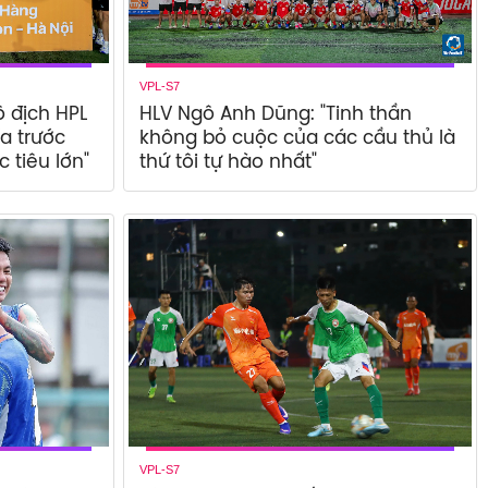
VPL-S7
ô địch HPL
HLV Ngô Anh Dũng: "Tinh thần
ía trước
không bỏ cuộc của các cầu thủ là
 tiêu lớn"
thứ tôi tự hào nhất"
VPL-S7