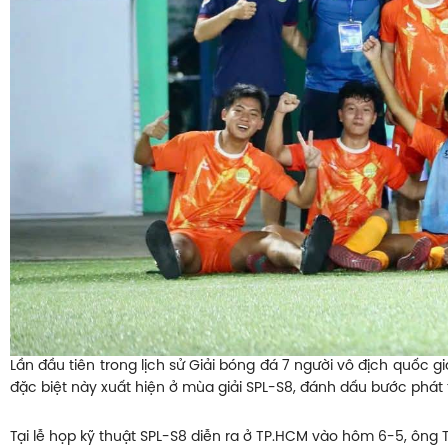
Lần đầu tiên trong lịch sử Giải bóng đá 7 người vô địch quốc 
đặc biệt này xuất hiện ở mùa giải SPL-S8, đánh dấu bước phát
Tại lễ họp kỹ thuật SPL-S8 diễn ra ở TP.HCM vào hôm 6-5, ông