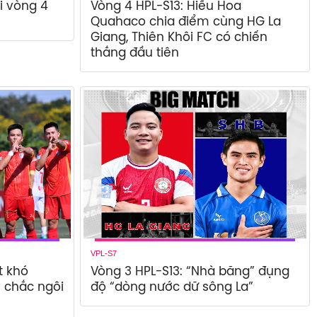
i vòng 4
Vòng 4 HPL-S13: Hiếu Hoa
Quahaco chia điểm cùng HG La
Giang, Thiên Khôi FC có chiến
thắng đầu tiên
VPL-S7
t khó
Vòng 3 HPL-S13: “Nhà băng” đụng
y chắc ngôi
độ “dòng nước dữ sông La”