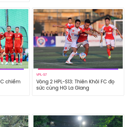
VPL-S7
 FC chiếm
Vòng 2 HPL-S13: Thiên Khôi FC đọ
sức cùng HG La Giang