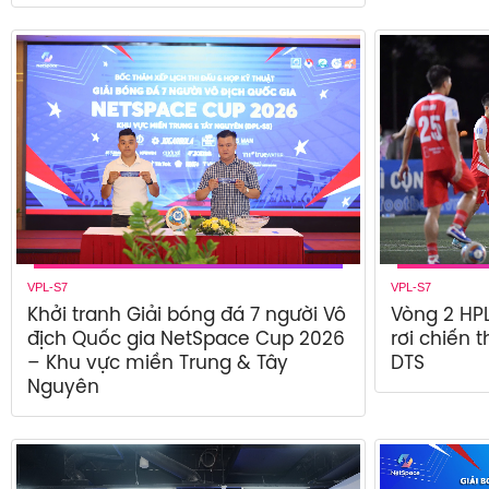
VPL-S7
VPL-S7
Khởi tranh Giải bóng đá 7 người Vô
Vòng 2 HPL
địch Quốc gia NetSpace Cup 2026
rơi chiến 
– Khu vực miền Trung & Tây
DTS
Nguyên