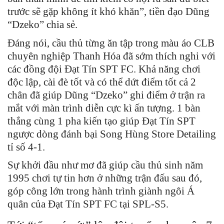
trước sẽ gặp không ít khó khăn”, tiền đạo Dũng
“Dzeko” chia sẻ.
Đáng nói, cầu thủ từng ăn tập trong màu áo CLB
chuyên nghiệp Thanh Hóa đã sớm thích nghi với
các đồng đội Đạt Tín SPT FC. Khả năng chơi
độc lập, cài đè tốt và có thể dứt điểm tốt cả 2
chân đã giúp Dũng “Dzeko” ghi điểm ở trận ra
mắt với màn trình diễn cực kì ấn tượng. 1 bàn
thắng cùng 1 pha kiến tạo giúp Đạt Tín SPT
ngược dòng đánh bại Song Hùng Store Detailing
tỉ số 4-1.
Sự khởi đầu như mơ đã giúp cầu thủ sinh năm
1995 chơi tự tin hơn ở những trận đấu sau đó,
góp công lớn trong hành trình giành ngôi Á
quân của Đạt Tín SPT FC tại SPL-S5.