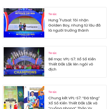
Tin tức
Hưng "Futsal: Tôi nhận
Golden Boy, nhưng từ lâu đã
là người trưởng thành
Tin tức
Bế mạc VPL-S7: Xổ Số Kiến
Thiết Đắk Lắk lên ngôi vô
địch
Tin tức
Chung kết VPL-S7: “Đá tảng”
Xổ Số Kiến Thiết Đắk Lắk và
“cuồng phong” Thảo Vy