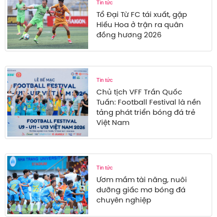
Tin tức
Tổ Đại Từ FC tái xuất, gặp
Hiếu Hoa ở trận ra quân
đồng hương 2026
Tin tức
Chủ tịch VFF Trần Quốc
Tuấn: Football Festival là nền
tảng phát triển bóng đá trẻ
Việt Nam
Tin tức
Ươm mầm tài năng, nuôi
dưỡng giấc mơ bóng đá
chuyên nghiệp