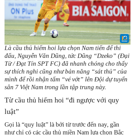
Là cầu thủ hiếm hoi lựa chọn Nam tiến để thi
đấu, Nguyễn Văn Dũng, tức Dũng “Dzeko” (Đại
Từ / Đạt Tín SPT FC) đã nhanh chóng cho thấy
sự thích nghi cũng như bản năng “sát thủ” của
mình để rồi nhận tấm “vé vớt” lên Đội dự tuyển
sân 7 Việt Nam trong lần tập trung này.
Từ cầu thủ hiếm hoi “đi ngược với quy
luật”
Gọi là “quy luật” là bởi từ trước đến nay, gần
như chỉ có các cầu thủ miền Nam lựa chọn Bắc