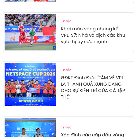
Tin tức
Khai màn vòng chung kết
VPL-S7: Nhà vô địch các khu
vực thị uy sức mạnh
Tin tức
GĐKT Đình Đức: "TẤM VÉ VPL
LÀ THÀNH QUẢ XỨNG ĐÁNG
CHO SỰ KIÊN TRÌ CỦA CẢ TẬP
THỂ"
Tin tức
Xác định các cặp đấu vòng