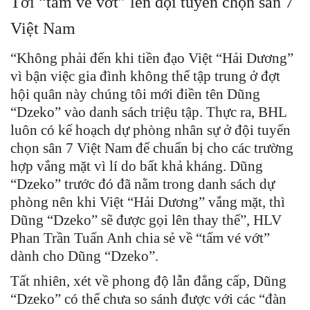
Tới “tấm vé vớt” lên đội tuyển chọn sân 7
Việt Nam
“Không phải đến khi tiền đạo Việt “Hải Dương”
vì bận việc gia đình không thể tập trung ở đợt
hội quân này chúng tôi mới điền tên Dũng
“Dzeko” vào danh sách triệu tập. Thực ra, BHL
luôn có kế hoạch dự phòng nhân sự ở đội tuyển
chọn sân 7 Việt Nam để chuẩn bị cho các trường
hợp vắng mặt vì lí do bất khả kháng. Dũng
“Dzeko” trước đó đã nằm trong danh sách dự
phòng nên khi Việt “Hải Dương” vắng mặt, thì
Dũng “Dzeko” sẽ được gọi lên thay thế”, HLV
Phan Trần Tuấn Anh chia sẻ về “tấm vé vớt”
dành cho Dũng “Dzeko”.
Tất nhiên, xét về phong độ lẫn đẳng cấp, Dũng
“Dzeko” có thể chưa so sánh được với các “đàn