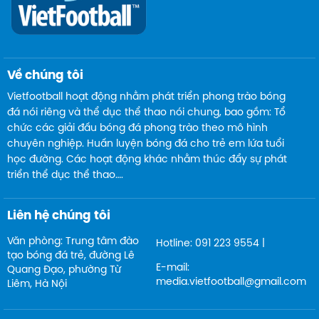
Về chúng tôi
Vietfootball hoạt động nhằm phát triển phong trào bóng
đá nói riêng và thể dục thể thao nói chung, bao gồm: Tổ
chức các giải đấu bóng đá phong trào theo mô hình
chuyên nghiệp. Huấn luyện bóng đá cho trẻ em lứa tuổi
học đường. Các hoạt động khác nhằm thúc đẩy sự phát
triển thể dục thể thao….
Liên hệ chúng tôi
Văn phòng: Trung tâm đào
Hotline: 091 223 9554 |
tạo bóng đá trẻ, đường Lê
E-mail:
Quang Đạo, phường Từ
media.vietfootball@gmail.com
Liêm, Hà Nội