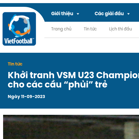
Giới thiệu
Các giải đấu
Trang chủ
Tin tức
Lịch thi đấu
Tin tức
Khởi tranh VSM U23 Champion
cho các cầu “phủi” trẻ
Ngày 11-09-2023