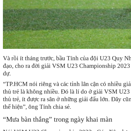
Và rồi ít tháng trước, bầu Tính của đội U23 Quy Nh
đạo, cho ra đời giải VSM U23 Championship 2023 
dự.
“TP.HCM nói riêng và các tỉnh lân cận có nhiều gi
thủ trẻ là không nhiều. Đó là lí do ở giải VSM U
thủ trẻ, ít được ra sân ở những giải đấu lớn. Đây c
thể hiện”, ông Tính chia sẻ.
“Mưa bàn thắng” trong ngày khai màn