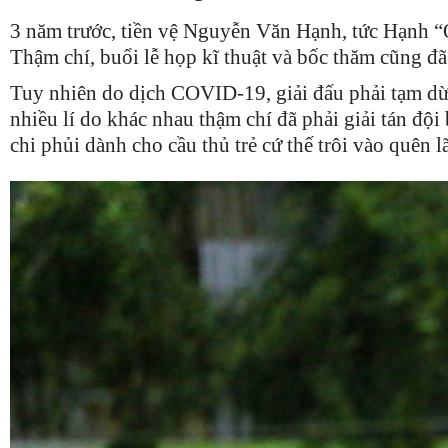
3 năm trước, tiền vệ Nguyễn Văn Hạnh, tức Hạnh “O
Thậm chí, buổi lễ họp kĩ thuật và bốc thăm cũng đã 
Tuy nhiên do dịch COVID-19, giải đấu phải tạm dừn
nhiều lí do khác nhau thậm chí đã phải giải tán độ
chi phủi dành cho cầu thủ trẻ cứ thế trôi vào quên l