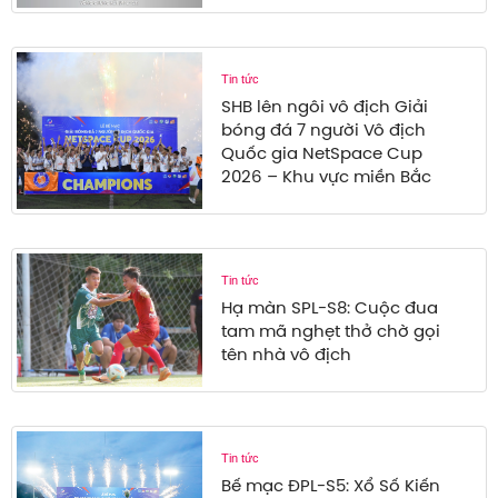
Tin tức
SHB lên ngôi vô địch Giải
bóng đá 7 người Vô địch
Quốc gia NetSpace Cup
2026 – Khu vực miền Bắc
Tin tức
Hạ màn SPL-S8: Cuộc đua
tam mã nghẹt thở chờ gọi
tên nhà vô địch
Tin tức
Bế mạc ĐPL-S5: Xổ Số Kiến