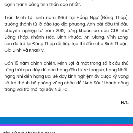
cạnh tranh bằng tinh thần cao nhất”.
Trần Minh Lợi sinh năm 1986 tại Hồng Ngự (Đồng Tháp),
trưởng thành từ lò đào tạo địa phương. Anh bắt đầu thi đấu
chuyên nghiệp từ năm 2012, từng khoác áo các CLB như
Đồng Tháp, Khánh Hòa, Bình Phước, An Giang, Vĩnh Long,
sau đó trở lại Đồng Tháp rồi tiếp tục thi đấu cho Bình Thuận,
Gia Định và Kharkiv.
Gần 15 năm chinh chiến, Minh Lợi là một trong số ít cầu thủ
từng trải qua đầy đủ các hạng đấu từ V-League, hạng Nhất,
hạng Nhì đến hạng Ba. Bề dày kinh nghiệm ấy được kỳ vọng
sẽ trở thành bệ phóng vững chắc để “Anh Sáu” thành công
trong vai trò mới tại Bảy Núi FC.
H.T.