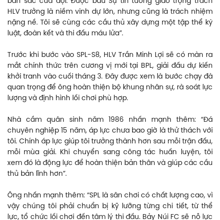
bản sắc của đội. Được bầu Sự tin tưởng giao trọng trách
HLV trưởng là niềm vinh dự lớn, nhưng cũng là trách nhiệm
nặng nề. Tôi sẽ cùng các cầu thủ xây dựng một tập thể kỷ
luật, đoàn kết và thi đấu máu lửa”.
Trước khi bước vào SPL-S8, HLV Trần Minh Lợi sẽ có màn ra
mắt chính thức trên cương vị mới tại BPL, giải đấu dự kiến
khởi tranh vào cuối tháng 3. Đây được xem là bước chạy đà
quan trọng để ông hoàn thiện bộ khung nhân sự, rà soát lực
lượng và định hình lối chơi phù hợp.
Nhà cầm quân sinh năm 1986 nhấn mạnh thêm: “Đá
chuyên nghiệp 15 năm, áp lực chưa bao giờ là thử thách với
tôi. Chính áp lực giúp tôi trưởng thành hơn sau mỗi trận đấu,
mỗi mùa giải. Khi chuyển sang công tác huấn luyện, tôi
xem đó là động lực để hoàn thiện bản thân và giúp các cầu
thủ bản lĩnh hơn”.
Ông nhấn mạnh thêm: “SPL là sân chơi có chất lượng cao, vì
vậy chúng tôi phải chuẩn bị kỹ lưỡng từng chi tiết, từ thể
lực, tổ chức lối chơi đến tâm lý thi đấu. Bảy Núi FC sẽ nỗ lực