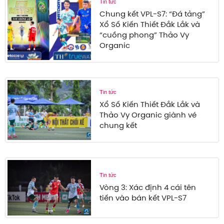
Tin tức
Chung kết VPL-S7: “Đá tảng”
Xổ Số Kiến Thiết Đắk Lắk và
“cuồng phong” Thảo Vy
Organic
Tin tức
Xổ Số Kiến Thiết Đắk Lắk và
Thảo Vy Organic giành vé
chung kết
Tin tức
Vòng 3: Xác định 4 cái tên
tiến vào bán kết VPL-S7