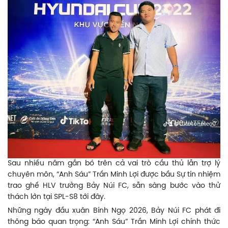
Sau nhiều năm gắn bó trên cả vai trò cầu thủ lẫn trợ lý
chuyên môn, “Anh Sáu” Trần Minh Lợi được bầu Sự tín nhiệm
trao ghế HLV trưởng Bảy Núi FC, sẵn sàng bước vào thử
thách lớn tại SPL-S8 tới đây.
Những ngày đầu xuân Bính Ngọ 2026, Bảy Núi FC phát đi
thông báo quan trọng: “Anh Sáu” Trần Minh Lợi chính thức