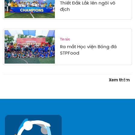
Thiết Đắk Lắk lên ngôi vô
địch
Tin tức
Ra mắt Học viện Bóng đá
STPFood
: T
Xem thêm