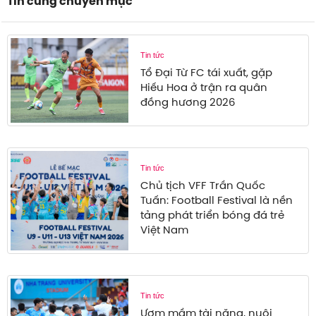
Tin cùng chuyên mục
Tin tức
Tổ Đại Từ FC tái xuất, gặp
Hiếu Hoa ở trận ra quân
đồng hương 2026
Tin tức
Chủ tịch VFF Trần Quốc
Tuấn: Football Festival là nền
tảng phát triển bóng đá trẻ
Việt Nam
Tin tức
Ươm mầm tài năng, nuôi