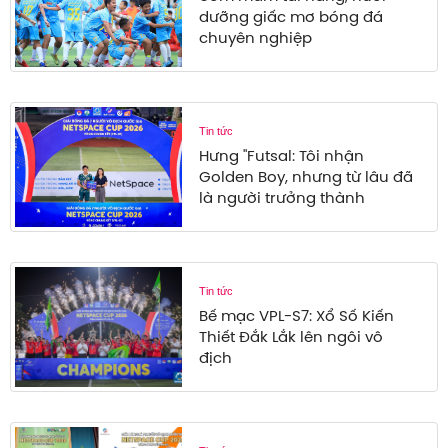
dưỡng giấc mơ bóng đá
chuyên nghiệp
Tin tức
Hưng "Futsal: Tôi nhận
Golden Boy, nhưng từ lâu đã
là người trưởng thành
Tin tức
Bế mạc VPL-S7: Xổ Số Kiến
Thiết Đắk Lắk lên ngôi vô
địch