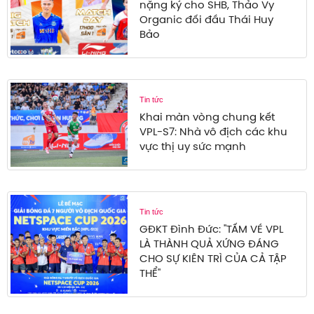
nặng ký cho SHB, Thảo Vy
Organic đối đầu Thái Huy
Bảo
Tin tức
Khai màn vòng chung kết
VPL-S7: Nhà vô địch các khu
vực thị uy sức mạnh
Tin tức
GĐKT Đình Đức: "TẤM VÉ VPL
LÀ THÀNH QUẢ XỨNG ĐÁNG
CHO SỰ KIÊN TRÌ CỦA CẢ TẬP
THỂ"