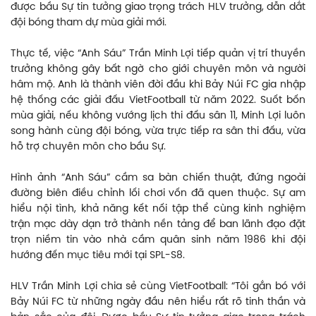
được bầu Sự tin tưởng giao trọng trách HLV trưởng, dẫn dắt
đội bóng tham dự mùa giải mới.
Thực tế, việc “Anh Sáu” Trần Minh Lợi tiếp quản vị trí thuyền
trưởng không gây bất ngờ cho giới chuyên môn và người
hâm mộ. Anh là thành viên đời đầu khi Bảy Núi FC gia nhập
hệ thống các giải đấu VietFootball từ năm 2022. Suốt bốn
mùa giải, nếu không vướng lịch thi đấu sân 11, Minh Lợi luôn
song hành cùng đội bóng, vừa trực tiếp ra sân thi đấu, vừa
hỗ trợ chuyên môn cho bầu Sự.
Hình ảnh “Anh Sáu” cầm sa bàn chiến thuật, đứng ngoài
đường biên điều chỉnh lối chơi vốn đã quen thuộc. Sự am
hiểu nội tình, khả năng kết nối tập thể cùng kinh nghiệm
trận mạc dày dạn trở thành nền tảng để ban lãnh đạo đặt
trọn niềm tin vào nhà cầm quân sinh năm 1986 khi đội
hướng đến mục tiêu mới tại SPL-S8.
HLV Trần Minh Lợi chia sẻ cùng VietFootball: “Tôi gắn bó với
Bảy Núi FC từ những ngày đầu nên hiểu rất rõ tinh thần và