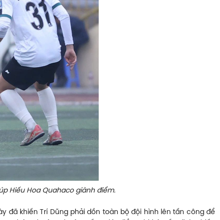
 giúp Hiếu Hoa Quahaco giành điểm.
ày đã khiến Trí Dũng phải dồn toàn bộ đội hình lên tấn công để