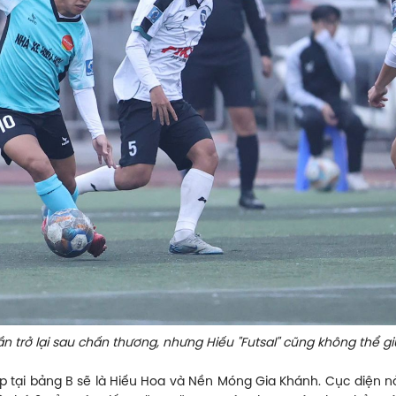
ần trở lại sau chấn thương, nhưng Hiếu "Futsal" cũng không thể
ếp tại bảng B sẽ là Hiếu Hoa và Nền Móng Gia Khánh. Cục diện n