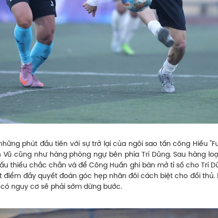
ững phút đầu tiên với sự trở lại của ngôi sao tấn công Hiếu "Fu
h Vũ cũng như hàng phòng ngự bên phía Trí Dũng. Sau hàng lo
đấu thiếu chắc chắn và để Công Huấn ghi bàn mở tỉ số cho Trí Dũn
t điểm đầy quyết đoán góc hẹp nhân đôi cách biệt cho đối thủ. 
à có nguy cơ sẽ phải sớm dừng bước.