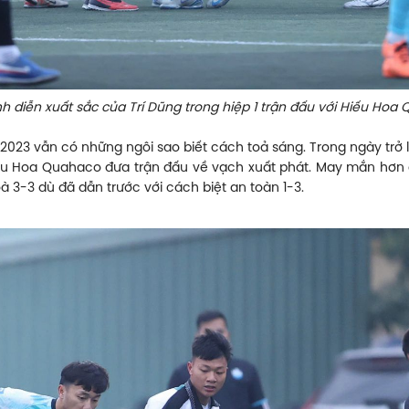
nh diễn xuất sắc của Trí Dũng trong hiệp 1 trận đấu với Hiếu Hoa
3 vẫn có những ngôi sao biết cách toả sáng. Trong ngày trở lại 
Hiếu Hoa Quahaco đưa trận đấu về vạch xuất phát. May mắn hơn
3-3 dù đã dẫn trước với cách biệt an toàn 1-3.