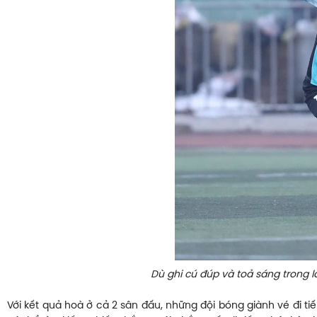
Dù ghi cú đúp và toả sáng trong l
Với kết quả hoà ở cả 2 sân đấu, những đội bóng giành vé đi ti