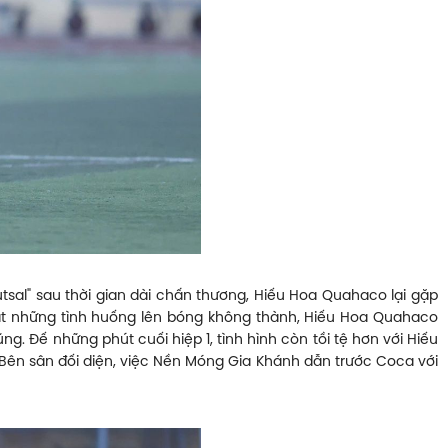
tsal" sau thời gian dài chấn thương, Hiếu Hoa Quahaco lại gặp
ạt những tình huống lên bóng không thành, Hiếu Hoa Quahaco
g. Đế những phút cuối hiệp 1, tình hình còn tồi tệ hơn với Hiếu
Bên sân đối diện, việc Nền Móng Gia Khánh dẫn trước Coca với