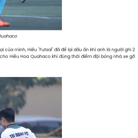
 Quahaco
của mình, Hiếu "Futsal" đã để lại dấu ấn khi anh là người ghi 2
 cho Hiếu Hoa Quahaco khi đúng thời điểm đội bóng nhà xe gỡ