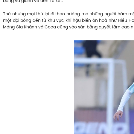
bảng và giành vé đến Tứ kết.
Thế nhưng mọi thứ lại đi theo hướng mà những người hâm mộ đ
một đội bóng đến từ khu vực khí hậu biển ôn hoà như Hiếu Hoa
Móng Gia Khánh và Coca cũng vào sân bằng quyết tâm cao nhấ