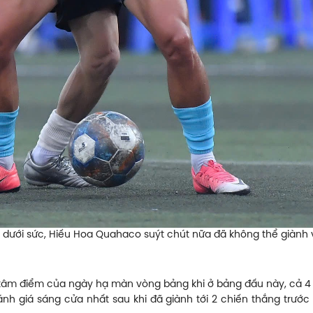
 dưới sức, Hiếu Hoa Quahaco suýt chút nữa đã không thể giành vé 
 tâm điểm của ngày hạ màn vòng bảng khi ở bảng đấu này, cả 4 đều
 giá sáng cửa nhất sau khi đã giành tới 2 chiến thắng trước đ