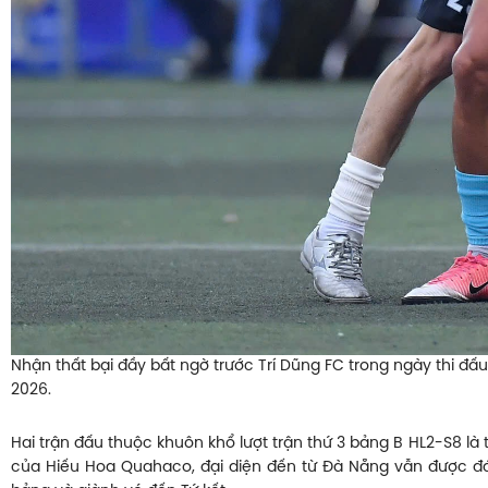
Nhận thất bại đầy bất ngờ trước Trí Dũng FC trong ngày thi đấu
2026.
Hai trận đấu thuộc khuôn khổ lượt trận thứ 3 bảng B HL2-S8 là
của Hiếu Hoa Quahaco, đại diện đến từ Đà Nẵng vẫn được đánh