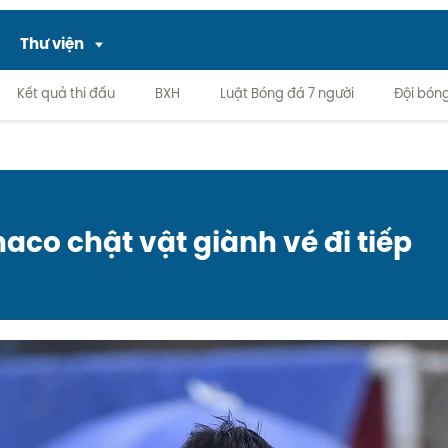
Thư viện
Kết quả thi đấu
BXH
Luật Bóng đá 7 người
Đội bón
aco chật vật giành vé đi tiếp