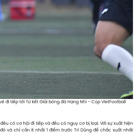
đi tiếp tới Tứ kết Giải bóng đá Hạng Nhì - Cúp VietFootball
 có cơ hội đi tiếp và đều có nguy cơ bị loại. Với sự xuất hiện
ó và chỉ cần ít nhất 1 điểm trước Trí Dũng để chắc suất nhất