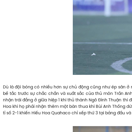
Dù là đội bóng có nhiều hơn sự chủ động cũng như ép sân ở nh
bế tắc trước sự chắc chắn và xuất sắc của thủ môn Trần An
nhận trái đắng ở giữa hiệp 1 khi thủ thành Ngô Đình Thuận thi 
Hoa khi họ phải nhận thêm một bàn thua khi Bùi Anh Thống dứ
tỉ số 2-1 khiến Hiếu Hoa Quahaco chỉ xếp thứ 3 tại bảng đấu v