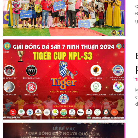
C
Đ
g
T
M
c
đ