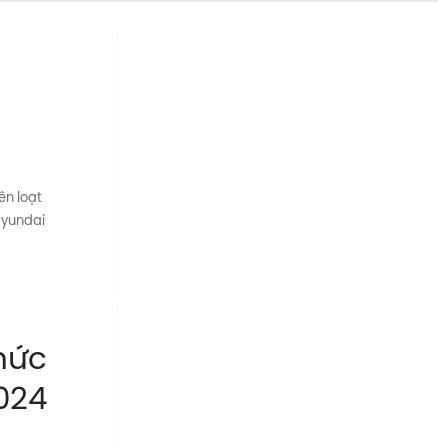
ên loạt
 Hyundai
hức
2024