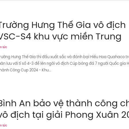
Trường Hưng Thế Gia vô địch
VSC-S4 khu vực miền Trung
in tức
rường Hưng Thế Gia thi đấu xuất sắc và đánh bại Hiếu Hoa Quahaco tr
uân lưu với tỉ số 4-3 để lên ngôi vô địch Cúp bóng đá 7 người Quốc gia
hành Công Cup 2024 - Khu...
Bình An bảo vệ thành công c
vô địch tại giải Phong Xuân 
in tức