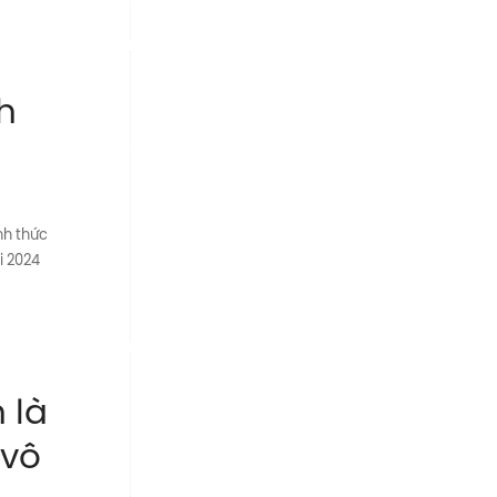
h
nh thức
i 2024
 là
 vô