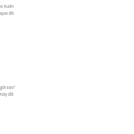
ào Xuân
, qua đó
gôi sao”
 này đã