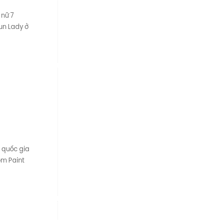
 nữ 7
un Lady ở
h quốc gia
ồm Paint